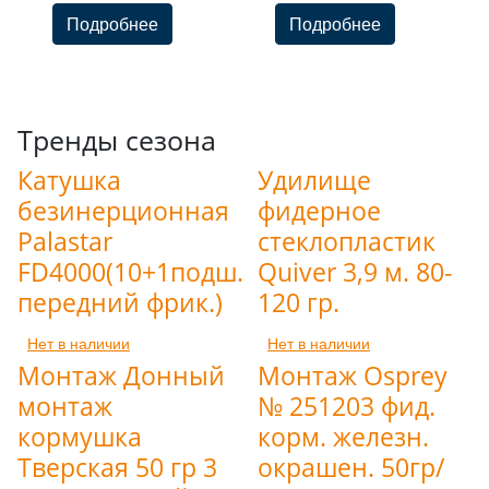
Подробнее
Подробнее
Тренды сезона
Катушка
Удилище
безинерционная
фидерное
Palastar
стеклопластик
FD4000(10+1подш.
Quiver 3,9 м. 80-
передний фрик.)
120 гр.
Нет в наличии
Нет в наличии
Монтаж Донный
Монтаж Osprey
монтаж
№ 251203 фид.
кормушка
корм. железн.
Тверская 50 гр 3
окрашен. 50гр/