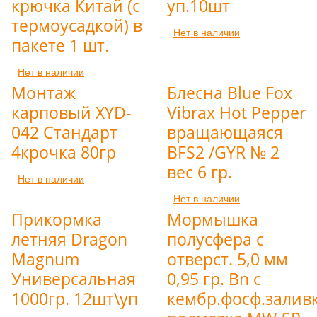
крючка Китай (с
уп.10шт
термоусадкой) в
Нет в наличии
пакете 1 шт.
Нет в наличии
Монтаж
Блесна Blue Fox
карповый XYD-
Vibrax Hot Pepper
042 Стандарт
вращающаяся
4крочка 80гр
BFS2 /GYR № 2
вес 6 гр.
Нет в наличии
Нет в наличии
Прикормка
Мормышка
летняя Dragon
полусфера с
Magnum
отверст. 5,0 мм
Универсальная
0,95 гр. Bn с
1000гр. 12шт\уп
кембр.фосф.залив