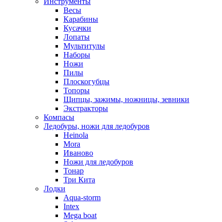
Инструменты
Весы
Карабины
Кусачки
Лопаты
Мультитулы
Наборы
Ножи
Пилы
Плоскогубцы
Топоры
Щипцы, зажимы, ножницы, зевники
Экстракторы
Компасы
Ледобуры, ножи для ледобуров
Heinola
Mora
Иваново
Ножи для ледобуров
Тонар
Три Кита
Лодки
Aqua-storm
Intex
Mega boat