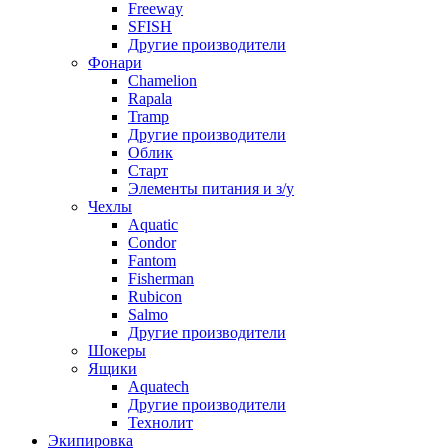
Freeway
SFISH
Другие производители
Фонари
Chamelion
Rapala
Tramp
Другие производители
Облик
Старт
Элементы питания и з/у
Чехлы
Aquatic
Condor
Fantom
Fisherman
Rubicon
Salmo
Другие производители
Шокеры
Ящики
Aquatech
Другие производители
Технолит
Экипировка