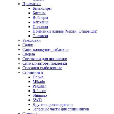
Приманки
Балансиры
Блесны
Воблеры
Капканы
Поролон
Приманки живые (Черви, Опарыши)
Силикон
Раколовки
Садки
Сани-волокуши рыбацкие
Сверла
Светлячки для поплавков
Сигнализаторы поклевки
Спасалки рыболовные
Спиннинги
Daiwa
Mikado
Peguliar
Rubicon
Shimano
SWD
Другие производители
Запасные части для спиннингов
Стопора