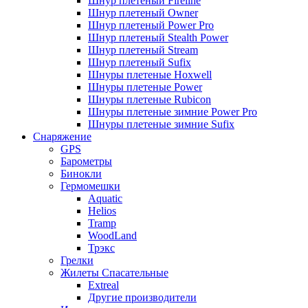
Шнур плетеный Fireline
Шнур плетеный Owner
Шнур плетеный Power Pro
Шнур плетеный Stealth Power
Шнур плетеный Stream
Шнур плетеный Sufix
Шнуры плетеные Hoxwell
Шнуры плетеные Power
Шнуры плетеные Rubicon
Шнуры плетеные зимние Power Pro
Шнуры плетеные зимние Sufix
Снаряжение
GPS
Барометры
Бинокли
Гермомешки
Aquatic
Helios
Tramp
WoodLand
Трэкс
Грелки
Жилеты Спасательные
Extreal
Другие производители