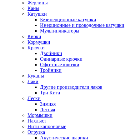
Жерлицы
Каны
Катушки
Безинерционные катушки
Инерционные и проводочные катушки
Мультипликаторы
Квоки
Кормушки
Крючки
Двойники
Одинарные крючки
Офсетные крючки
Тройники
Куканы
Лаки
Другие производители лаков
Три Кита
Лески
Зимняя
Летняя
Мормышки
Нахлыст
Нити капроновые
Огрузка
Акустические шарики