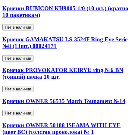
Крючки RUBICON KH9005-1/0 (10 шт.) (кратно
10 пакетикам)
Нет в наличии
Крючок GAMAKATSU LS-3524F Ring Eye Serie
№8 (13шт.) 00024171
Нет в наличии
Крючок PROVOKATOR КEIRYU ring №6 BN
(тонкий) пачка 10 шт.
Нет в наличии
Крючки OWNER 56535 Match Tounament №14
Нет в наличии
Крючки OWNER 50188 ISEAMA WITH EYE
(цвет BC) (толстая проволока) № 1