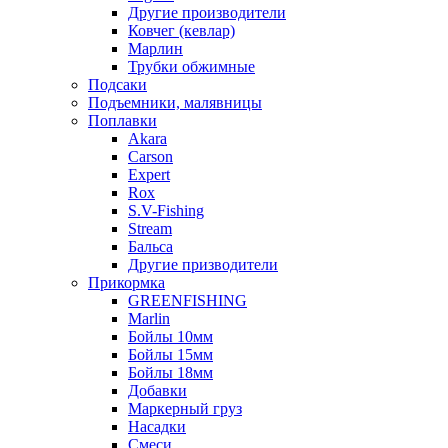
Другие производители
Ковчег (кевлар)
Марлин
Трубки обжимные
Подсаки
Подъемники, малявницы
Поплавки
Akara
Carson
Expert
Rox
S.V-Fishing
Stream
Бальса
Другие призводители
Прикормка
GREENFISHING
Marlin
Бойлы 10мм
Бойлы 15мм
Бойлы 18мм
Добавки
Маркерный груз
Насадки
Смеси