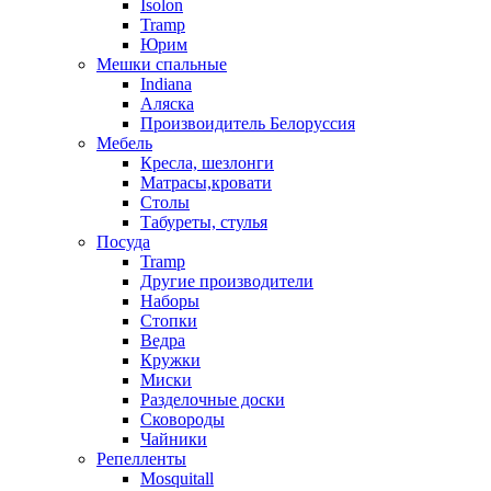
Isolon
Tramp
Юрим
Мешки спальные
Indiana
Аляска
Произвоидитель Белоруссия
Мебель
Кресла, шезлонги
Матрасы,кровати
Столы
Табуреты, стулья
Посуда
Tramp
Другие производители
Наборы
Стопки
Ведра
Кружки
Миски
Разделочные доски
Сковороды
Чайники
Репелленты
Mosquitall