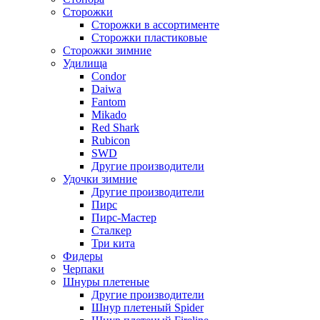
Сторожки
Сторожки в ассортименте
Сторожки пластиковые
Сторожки зимние
Удилища
Condor
Daiwa
Fantom
Mikado
Red Shark
Rubicon
SWD
Другие производители
Удочки зимние
Другие производители
Пирс
Пирс-Мастер
Сталкер
Три кита
Фидеры
Черпаки
Шнуры плетеные
Другие производители
Шнур плетеный Spider