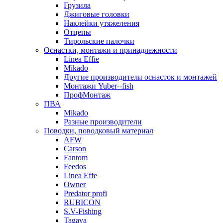
Грузила
Джиговые головки
Наклейки утяжеления
Отцепы
Тирольские палочки
Оснастки, монтажи и принадлежности
Linea Effie
Mikado
Другие производители оснасток и монтажей
Монтажи Yuber--fish
ПрофМонтаж
ПВА
Mikado
Разные производители
Поводки, поводковый материал
AFW
Carson
Fantom
Feedos
Linea Effe
Owner
Predator profi
RUBICON
S.V-Fishing
Tagava