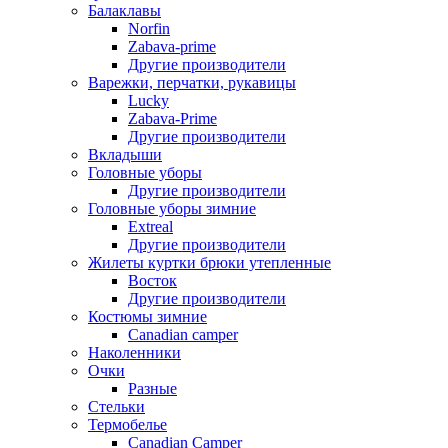
Балаклавы
Norfin
Zabava-prime
Другие производители
Варежки, перчатки, рукавицы
Lucky
Zabava-Prime
Другие производители
Вкладыши
Головные уборы
Другие производители
Головные уборы зимние
Extreal
Другие производители
Жилеты куртки брюки утепленные
Восток
Другие производители
Костюмы зимние
Canadian camper
Наколенники
Очки
Разные
Стельки
Термобелье
Canadian Camper