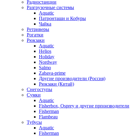
Радиостанции
Разгрузочные системы
Aquatic
Патронташи и Кобуры
Чайка
Ретриверы
Рогатки
Рюкзаки
Aquatic
Helios
Holiday
Nordway
Salmo
Zabava-prime
Другие производители (Россия)
Рюкзаки (Китай)
Снегоступы
Сумки
Aquatic
Fisherbox, Osprey и другие прпоизводители
Fisherman
Flambeau
Тубусы
Aquatic
Fisherman