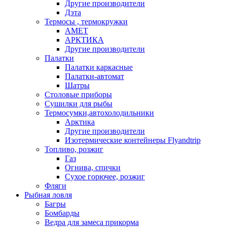
Другие производители
Дэта
Термосы , термокружки
АМЕТ
АРКТИКА
Другие производители
Палатки
Палатки каркасные
Палатки-автомат
Шатры
Столовые приборы
Сушилки для рыбы
Термосумки,автохолодильники
Арктика
Другие производители
Изотермические контейнеры Flyandtrip
Топливо, розжиг
Газ
Огнива, спички
Сухое горючее, розжиг
Фляги
Рыбная ловля
Багры
Бомбарды
Ведра для замеса прикорма