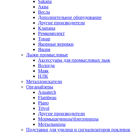
Sakana
Аква
Весла
Дополнительное оборудование
Другие производители
Клапана
Ремкомплект
Тонар
Якорные веревки
Якоря
Лыжи промысловые
Аксессуары для промысловых лыж
Вологда
Маяк
НЛК
Металлоискатели
Органайзеры
Aquatech
Flambeau
Plano
Trivol
Другие производители
Мормышечницы\блесенницы
Мотыльницы
Подставки для удилищ и сигнализаторов поклевок