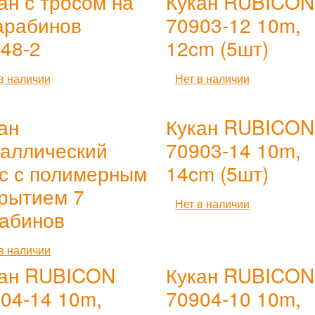
ан с тросом на
Кукан RUBICON
арабинов
70903-12 10m,
48-2
12cm (5шт)
в наличии
Нет в наличии
ан
Кукан RUBICON
аллический
70903-14 10m,
с с полимерным
14cm (5шт)
рытием 7
Нет в наличии
абинов
в наличии
кан RUBICON
Кукан RUBICON
04-14 10m,
70904-10 10m,