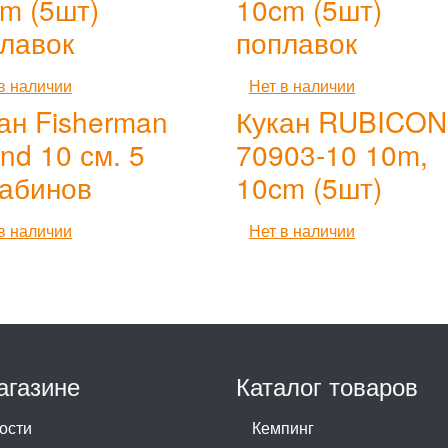
m (5шт)
10cm (5шт)
лавок
поплавок
в наличии
Нет в наличии
ан Fisherman
Кукан RUBICON
end 10 см. 5
70903-10 10m,
абинов
10cm (5шт)
в наличии
Нет в наличии
агазине
Каталог товаров
ости
Кемпинг