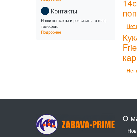
14c
Контакты
поп
Наши контакты и реквизиты: e-mail,
Нет 
телефон.
Подробнее
Кук
Fri
кар
Нет 
О м
Нов