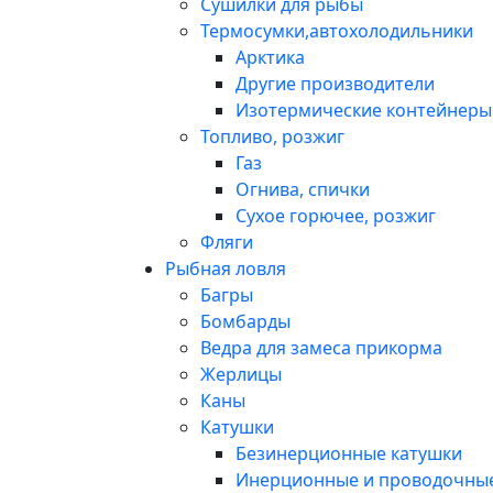
Сушилки для рыбы
Термосумки,автохолодильники
Арктика
Другие производители
Изотермические контейнеры 
Топливо, розжиг
Газ
Огнива, спички
Сухое горючее, розжиг
Фляги
Рыбная ловля
Багры
Бомбарды
Ведра для замеса прикорма
Жерлицы
Каны
Катушки
Безинерционные катушки
Инерционные и проводочные