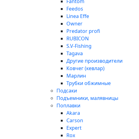
Fantom
Feedos
Linea Effe
Owner
Predator profi
RUBICON
S.V-Fishing
Tagava
Другие производители
Ковчег (кевлар)
Марлин
Трубки обжимные
Подсаки
Подъемники, малявницы
Поплавки
Akara
Carson
Expert
Rox