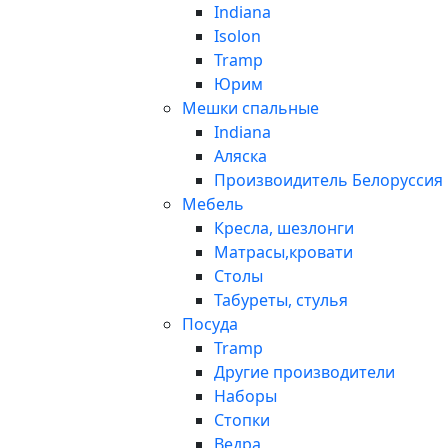
Indiana
Isolon
Tramp
Юрим
Мешки спальные
Indiana
Аляска
Произвоидитель Белоруссия
Мебель
Кресла, шезлонги
Матрасы,кровати
Столы
Табуреты, стулья
Посуда
Tramp
Другие производители
Наборы
Стопки
Ведра