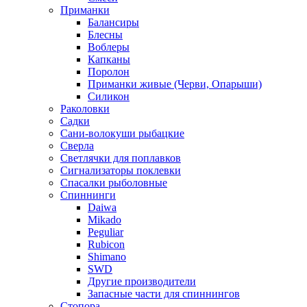
Приманки
Балансиры
Блесны
Воблеры
Капканы
Поролон
Приманки живые (Черви, Опарыши)
Силикон
Раколовки
Садки
Сани-волокуши рыбацкие
Сверла
Светлячки для поплавков
Сигнализаторы поклевки
Спасалки рыболовные
Спиннинги
Daiwa
Mikado
Peguliar
Rubicon
Shimano
SWD
Другие производители
Запасные части для спиннингов
Стопора