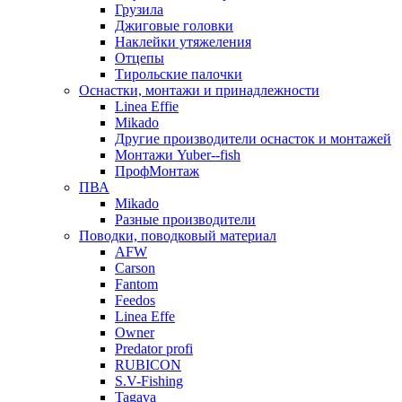
Грузила
Джиговые головки
Наклейки утяжеления
Отцепы
Тирольские палочки
Оснастки, монтажи и принадлежности
Linea Effie
Mikado
Другие производители оснасток и монтажей
Монтажи Yuber--fish
ПрофМонтаж
ПВА
Mikado
Разные производители
Поводки, поводковый материал
AFW
Carson
Fantom
Feedos
Linea Effe
Owner
Predator profi
RUBICON
S.V-Fishing
Tagava