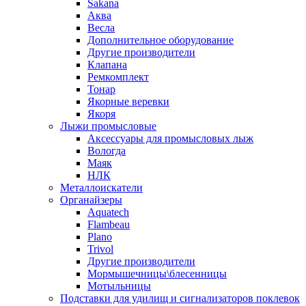
Sakana
Аква
Весла
Дополнительное оборудование
Другие производители
Клапана
Ремкомплект
Тонар
Якорные веревки
Якоря
Лыжи промысловые
Аксессуары для промысловых лыж
Вологда
Маяк
НЛК
Металлоискатели
Органайзеры
Aquatech
Flambeau
Plano
Trivol
Другие производители
Мормышечницы\блесенницы
Мотыльницы
Подставки для удилищ и сигнализаторов поклевок