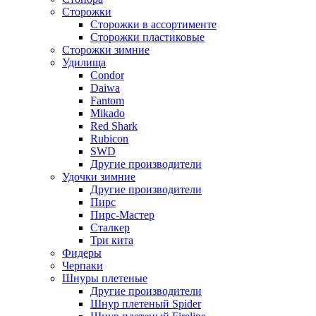
Сторожки
Сторожки в ассортименте
Сторожки пластиковые
Сторожки зимние
Удилища
Condor
Daiwa
Fantom
Mikado
Red Shark
Rubicon
SWD
Другие производители
Удочки зимние
Другие производители
Пирс
Пирс-Мастер
Сталкер
Три кита
Фидеры
Черпаки
Шнуры плетеные
Другие производители
Шнур плетеный Spider