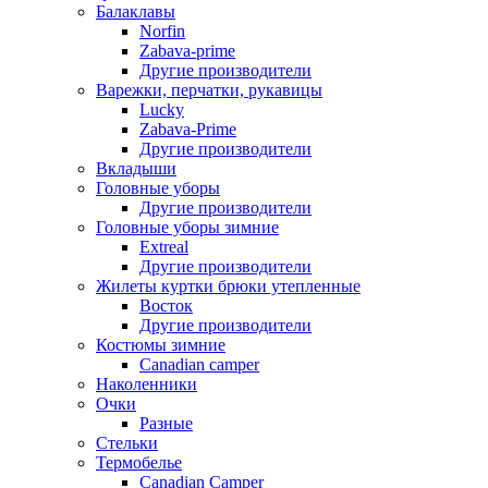
Балаклавы
Norfin
Zabava-prime
Другие производители
Варежки, перчатки, рукавицы
Lucky
Zabava-Prime
Другие производители
Вкладыши
Головные уборы
Другие производители
Головные уборы зимние
Extreal
Другие производители
Жилеты куртки брюки утепленные
Восток
Другие производители
Костюмы зимние
Canadian camper
Наколенники
Очки
Разные
Стельки
Термобелье
Canadian Camper