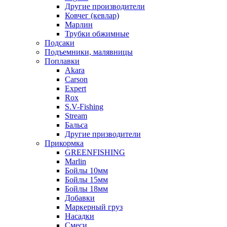
Другие производители
Ковчег (кевлар)
Марлин
Трубки обжимные
Подсаки
Подъемники, малявницы
Поплавки
Akara
Carson
Expert
Rox
S.V-Fishing
Stream
Бальса
Другие призводители
Прикормка
GREENFISHING
Marlin
Бойлы 10мм
Бойлы 15мм
Бойлы 18мм
Добавки
Маркерный груз
Насадки
Смеси