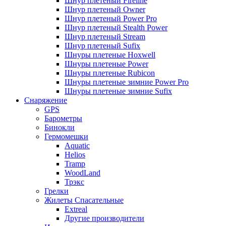
Шнур плетеный Fireline
Шнур плетеный Owner
Шнур плетеный Power Pro
Шнур плетеный Stealth Power
Шнур плетеный Stream
Шнур плетеный Sufix
Шнуры плетеные Hoxwell
Шнуры плетеные Power
Шнуры плетеные Rubicon
Шнуры плетеные зимние Power Pro
Шнуры плетеные зимние Sufix
Снаряжение
GPS
Барометры
Бинокли
Гермомешки
Aquatic
Helios
Tramp
WoodLand
Трэкс
Грелки
Жилеты Спасательные
Extreal
Другие производители