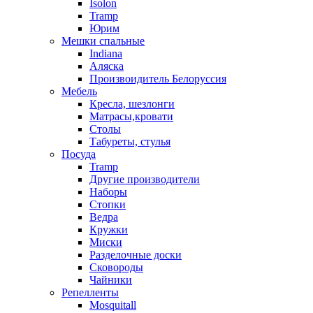
Isolon
Tramp
Юрим
Мешки спальные
Indiana
Аляска
Произвоидитель Белоруссия
Мебель
Кресла, шезлонги
Матрасы,кровати
Столы
Табуреты, стулья
Посуда
Tramp
Другие производители
Наборы
Стопки
Ведра
Кружки
Миски
Разделочные доски
Сковороды
Чайники
Репелленты
Mosquitall