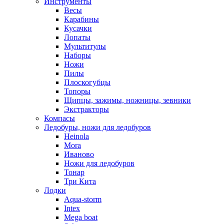
Инструменты
Весы
Карабины
Кусачки
Лопаты
Мультитулы
Наборы
Ножи
Пилы
Плоскогубцы
Топоры
Щипцы, зажимы, ножницы, зевники
Экстракторы
Компасы
Ледобуры, ножи для ледобуров
Heinola
Mora
Иваново
Ножи для ледобуров
Тонар
Три Кита
Лодки
Aqua-storm
Intex
Mega boat