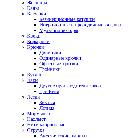
Жерлицы
Каны
Катушки
Безинерционные катушки
Инерционные и проводочные катушки
Мультипликаторы
Квоки
Кормушки
Крючки
Двойники
Одинарные крючки
Офсетные крючки
Тройники
Куканы
Лаки
Другие производители лаков
Три Кита
Лески
Зимняя
Летняя
Мормышки
Нахлыст
Нити капроновые
Огрузка
Акустические шарики