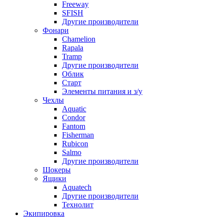
Freeway
SFISH
Другие производители
Фонари
Chamelion
Rapala
Tramp
Другие производители
Облик
Старт
Элементы питания и з/у
Чехлы
Aquatic
Condor
Fantom
Fisherman
Rubicon
Salmo
Другие производители
Шокеры
Ящики
Aquatech
Другие производители
Технолит
Экипировка