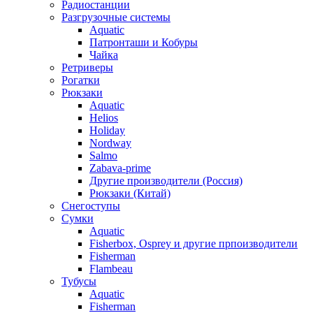
Радиостанции
Разгрузочные системы
Aquatic
Патронташи и Кобуры
Чайка
Ретриверы
Рогатки
Рюкзаки
Aquatic
Helios
Holiday
Nordway
Salmo
Zabava-prime
Другие производители (Россия)
Рюкзаки (Китай)
Снегоступы
Сумки
Aquatic
Fisherbox, Osprey и другие прпоизводители
Fisherman
Flambeau
Тубусы
Aquatic
Fisherman