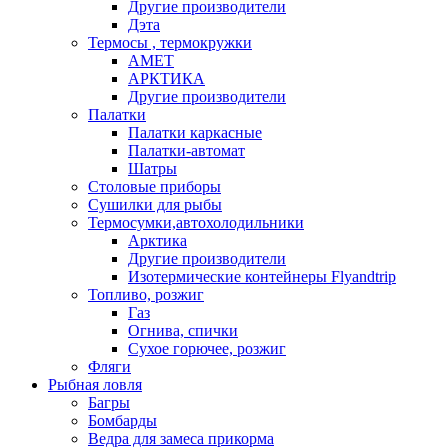
Другие производители
Дэта
Термосы , термокружки
АМЕТ
АРКТИКА
Другие производители
Палатки
Палатки каркасные
Палатки-автомат
Шатры
Столовые приборы
Сушилки для рыбы
Термосумки,автохолодильники
Арктика
Другие производители
Изотермические контейнеры Flyandtrip
Топливо, розжиг
Газ
Огнива, спички
Сухое горючее, розжиг
Фляги
Рыбная ловля
Багры
Бомбарды
Ведра для замеса прикорма