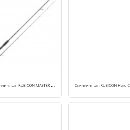
С
пиннинг шт. RUBICON MASTER Jig II 1-8g 2.10m