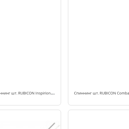
С
пиннинг шт. RUBICON Inspirion 5-20g 2.40m