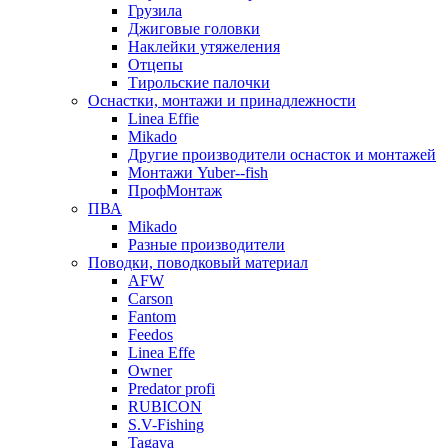
Грузила
Джиговые головки
Наклейки утяжеления
Отцепы
Тирольские палочки
Оснастки, монтажи и принадлежности
Linea Effie
Mikado
Другие производители оснасток и монтажей
Монтажи Yuber--fish
ПрофМонтаж
ПВА
Mikado
Разные производители
Поводки, поводковый материал
AFW
Carson
Fantom
Feedos
Linea Effe
Owner
Predator profi
RUBICON
S.V-Fishing
Tagava