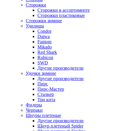
Сторожки
Сторожки в ассортименте
Сторожки пластиковые
Сторожки зимние
Удилища
Condor
Daiwa
Fantom
Mikado
Red Shark
Rubicon
SWD
Другие производители
Удочки зимние
Другие производители
Пирс
Пирс-Мастер
Сталкер
Три кита
Фидеры
Черпаки
Шнуры плетеные
Другие производители
Шнур плетеный Spider