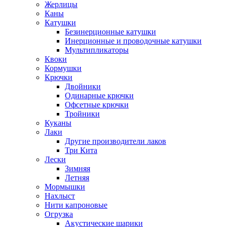
Жерлицы
Каны
Катушки
Безинерционные катушки
Инерционные и проводочные катушки
Мультипликаторы
Квоки
Кормушки
Крючки
Двойники
Одинарные крючки
Офсетные крючки
Тройники
Куканы
Лаки
Другие производители лаков
Три Кита
Лески
Зимняя
Летняя
Мормышки
Нахлыст
Нити капроновые
Огрузка
Акустические шарики