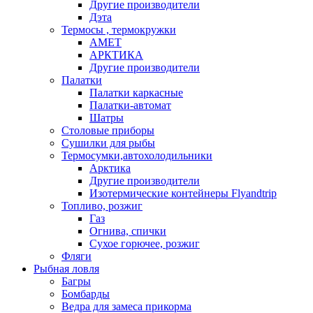
Другие производители
Дэта
Термосы , термокружки
АМЕТ
АРКТИКА
Другие производители
Палатки
Палатки каркасные
Палатки-автомат
Шатры
Столовые приборы
Сушилки для рыбы
Термосумки,автохолодильники
Арктика
Другие производители
Изотермические контейнеры Flyandtrip
Топливо, розжиг
Газ
Огнива, спички
Сухое горючее, розжиг
Фляги
Рыбная ловля
Багры
Бомбарды
Ведра для замеса прикорма