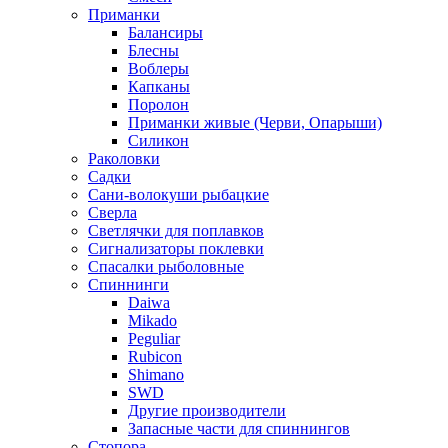
Приманки
Балансиры
Блесны
Воблеры
Капканы
Поролон
Приманки живые (Черви, Опарыши)
Силикон
Раколовки
Садки
Сани-волокуши рыбацкие
Сверла
Светлячки для поплавков
Сигнализаторы поклевки
Спасалки рыболовные
Спиннинги
Daiwa
Mikado
Peguliar
Rubicon
Shimano
SWD
Другие производители
Запасные части для спиннингов
Стопора