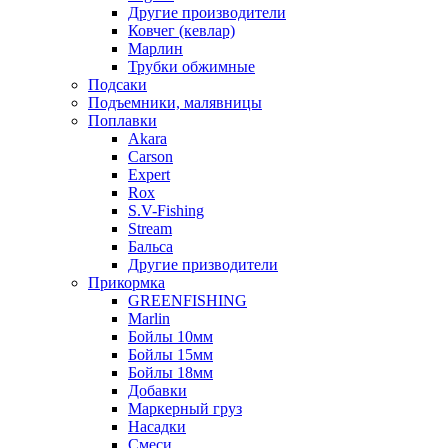
Другие производители
Ковчег (кевлар)
Марлин
Трубки обжимные
Подсаки
Подъемники, малявницы
Поплавки
Akara
Carson
Expert
Rox
S.V-Fishing
Stream
Бальса
Другие призводители
Прикормка
GREENFISHING
Marlin
Бойлы 10мм
Бойлы 15мм
Бойлы 18мм
Добавки
Маркерный груз
Насадки
Смеси