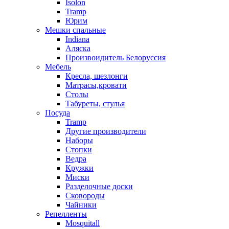
Isolon
Tramp
Юрим
Мешки спальные
Indiana
Аляска
Произвоидитель Белоруссия
Мебель
Кресла, шезлонги
Матрасы,кровати
Столы
Табуреты, стулья
Посуда
Tramp
Другие производители
Наборы
Стопки
Ведра
Кружки
Миски
Разделочные доски
Сковороды
Чайники
Репелленты
Mosquitall