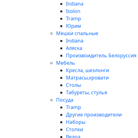
Indiana
Isolon
Tramp
Юрим
Мешки спальные
Indiana
Аляска
Произвоидитель Белоруссия
Мебель
Кресла, шезлонги
Матрасы,кровати
Столы
Табуреты, стулья
Посуда
Tramp
Другие производители
Наборы
Стопки
Ведра