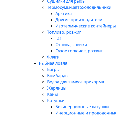
Сушилки для рыбы
Термосумки,автохолодильники
Арктика
Другие производители
Изотермические контейнеры 
Топливо, розжиг
Газ
Огнива, спички
Сухое горючее, розжиг
Фляги
Рыбная ловля
Багры
Бомбарды
Ведра для замеса прикорма
Жерлицы
Каны
Катушки
Безинерционные катушки
Инерционные и проводочные