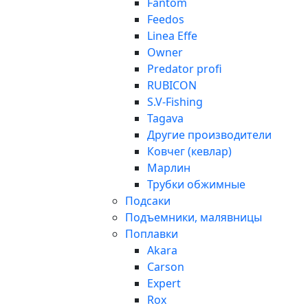
Fantom
Feedos
Linea Effe
Owner
Predator profi
RUBICON
S.V-Fishing
Tagava
Другие производители
Ковчег (кевлар)
Марлин
Трубки обжимные
Подсаки
Подъемники, малявницы
Поплавки
Akara
Carson
Expert
Rox