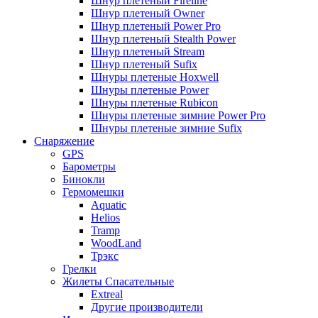
Шнур плетеный Fireline
Шнур плетеный Owner
Шнур плетеный Power Pro
Шнур плетеный Stealth Power
Шнур плетеный Stream
Шнур плетеный Sufix
Шнуры плетеные Hoxwell
Шнуры плетеные Power
Шнуры плетеные Rubicon
Шнуры плетеные зимние Power Pro
Шнуры плетеные зимние Sufix
Снаряжение
GPS
Барометры
Бинокли
Гермомешки
Aquatic
Helios
Tramp
WoodLand
Трэкс
Грелки
Жилеты Спасательные
Extreal
Другие производители