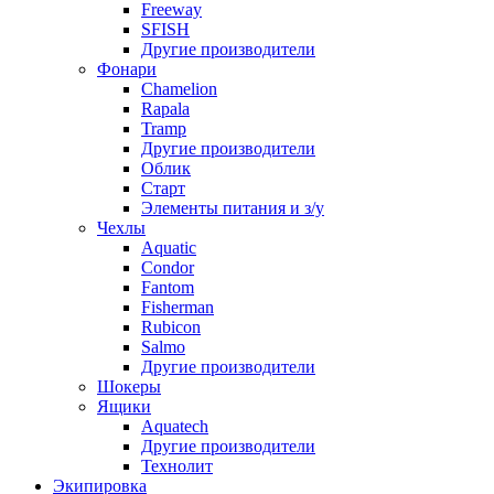
Freeway
SFISH
Другие производители
Фонари
Chamelion
Rapala
Tramp
Другие производители
Облик
Старт
Элементы питания и з/у
Чехлы
Aquatic
Condor
Fantom
Fisherman
Rubicon
Salmo
Другие производители
Шокеры
Ящики
Aquatech
Другие производители
Технолит
Экипировка