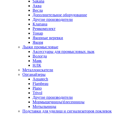
Sakana
Аква
Весла
Дополнительное оборудование
Другие производители
Клапана
Ремкомплект
Тонар
Якорные веревки
Якоря
Лыжи промысловые
Аксессуары для промысловых лыж
Вологда
Маяк
НЛК
Металлоискатели
Органайзеры
Aquatech
Flambeau
Plano
Trivol
Другие производители
Мормышечницы\блесенницы
Мотыльницы
Подставки для удилищ и сигнализаторов поклевок