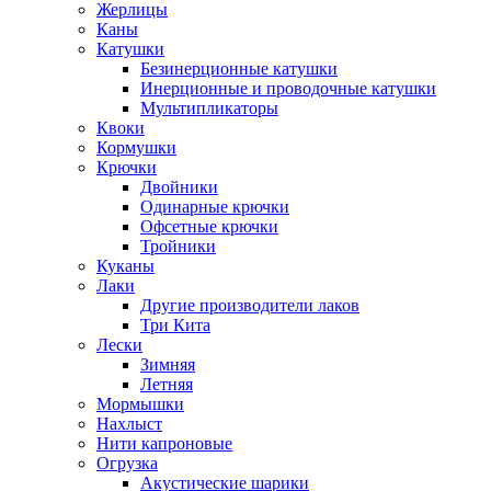
Жерлицы
Каны
Катушки
Безинерционные катушки
Инерционные и проводочные катушки
Мультипликаторы
Квоки
Кормушки
Крючки
Двойники
Одинарные крючки
Офсетные крючки
Тройники
Куканы
Лаки
Другие производители лаков
Три Кита
Лески
Зимняя
Летняя
Мормышки
Нахлыст
Нити капроновые
Огрузка
Акустические шарики