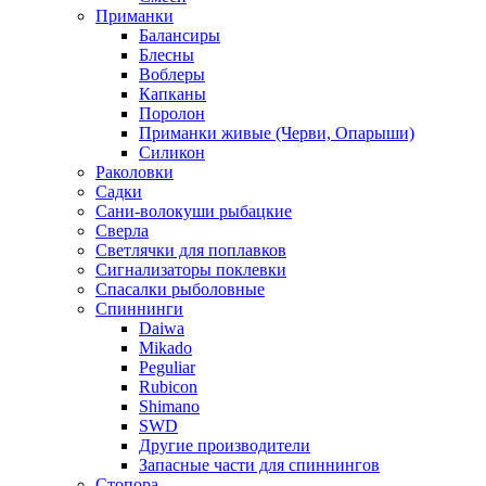
Приманки
Балансиры
Блесны
Воблеры
Капканы
Поролон
Приманки живые (Черви, Опарыши)
Силикон
Раколовки
Садки
Сани-волокуши рыбацкие
Сверла
Светлячки для поплавков
Сигнализаторы поклевки
Спасалки рыболовные
Спиннинги
Daiwa
Mikado
Peguliar
Rubicon
Shimano
SWD
Другие производители
Запасные части для спиннингов
Стопора