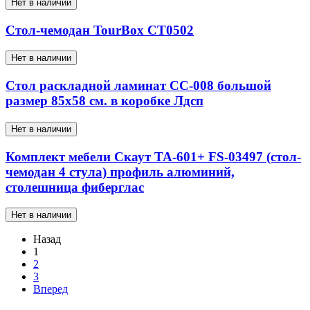
Нет в наличии
Стол-чемодан TourBox CT0502
Нет в наличии
Стол раскладной ламинат СС-008 большой
размер 85х58 см. в коробке Лдсп
Нет в наличии
Комплект мебели Скаут ТА-601+ FS-03497 (стол-
чемодан 4 стула) профиль алюминий,
столешница фиберглас
Нет в наличии
Назад
1
2
3
Вперед