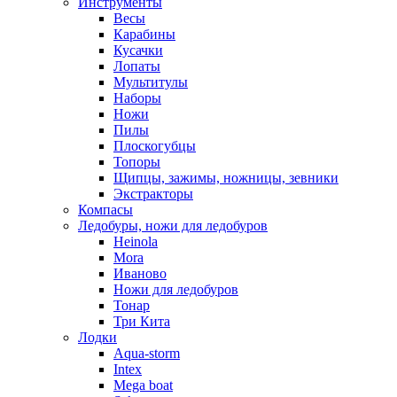
Инструменты
Весы
Карабины
Кусачки
Лопаты
Мультитулы
Наборы
Ножи
Пилы
Плоскогубцы
Топоры
Щипцы, зажимы, ножницы, зевники
Экстракторы
Компасы
Ледобуры, ножи для ледобуров
Heinola
Mora
Иваново
Ножи для ледобуров
Тонар
Три Кита
Лодки
Aqua-storm
Intex
Mega boat