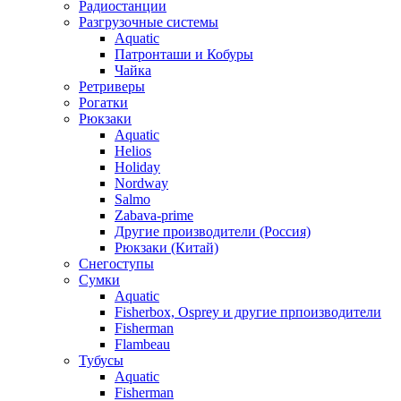
Радиостанции
Разгрузочные системы
Aquatic
Патронташи и Кобуры
Чайка
Ретриверы
Рогатки
Рюкзаки
Aquatic
Helios
Holiday
Nordway
Salmo
Zabava-prime
Другие производители (Россия)
Рюкзаки (Китай)
Снегоступы
Сумки
Aquatic
Fisherbox, Osprey и другие прпоизводители
Fisherman
Flambeau
Тубусы
Aquatic
Fisherman