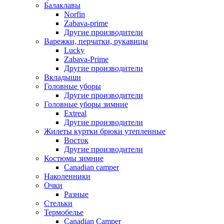
Балаклавы
Norfin
Zabava-prime
Другие производители
Варежки, перчатки, рукавицы
Lucky
Zabava-Prime
Другие производители
Вкладыши
Головные уборы
Другие производители
Головные уборы зимние
Extreal
Другие производители
Жилеты куртки брюки утепленные
Восток
Другие производители
Костюмы зимние
Canadian camper
Наколенники
Очки
Разные
Стельки
Термобелье
Canadian Camper