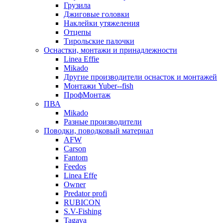
Грузила
Джиговые головки
Наклейки утяжеления
Отцепы
Тирольские палочки
Оснастки, монтажи и принадлежности
Linea Effie
Mikado
Другие производители оснасток и монтажей
Монтажи Yuber--fish
ПрофМонтаж
ПВА
Mikado
Разные производители
Поводки, поводковый материал
AFW
Carson
Fantom
Feedos
Linea Effe
Owner
Predator profi
RUBICON
S.V-Fishing
Tagava