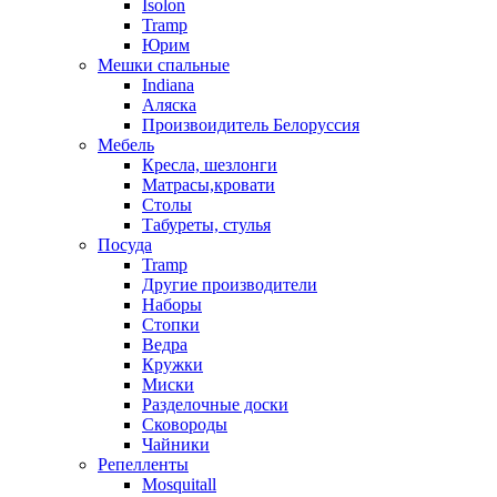
Isolon
Tramp
Юрим
Мешки спальные
Indiana
Аляска
Произвоидитель Белоруссия
Мебель
Кресла, шезлонги
Матрасы,кровати
Столы
Табуреты, стулья
Посуда
Tramp
Другие производители
Наборы
Стопки
Ведра
Кружки
Миски
Разделочные доски
Сковороды
Чайники
Репелленты
Mosquitall