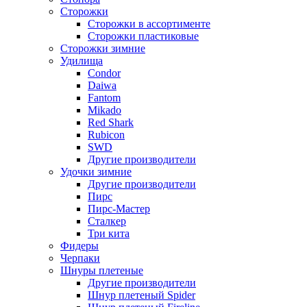
Сторожки
Сторожки в ассортименте
Сторожки пластиковые
Сторожки зимние
Удилища
Condor
Daiwa
Fantom
Mikado
Red Shark
Rubicon
SWD
Другие производители
Удочки зимние
Другие производители
Пирс
Пирс-Мастер
Сталкер
Три кита
Фидеры
Черпаки
Шнуры плетеные
Другие производители
Шнур плетеный Spider