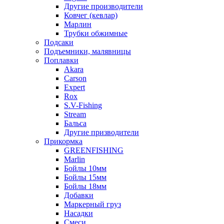
Другие производители
Ковчег (кевлар)
Марлин
Трубки обжимные
Подсаки
Подъемники, малявницы
Поплавки
Akara
Carson
Expert
Rox
S.V-Fishing
Stream
Бальса
Другие призводители
Прикормка
GREENFISHING
Marlin
Бойлы 10мм
Бойлы 15мм
Бойлы 18мм
Добавки
Маркерный груз
Насадки
Смеси