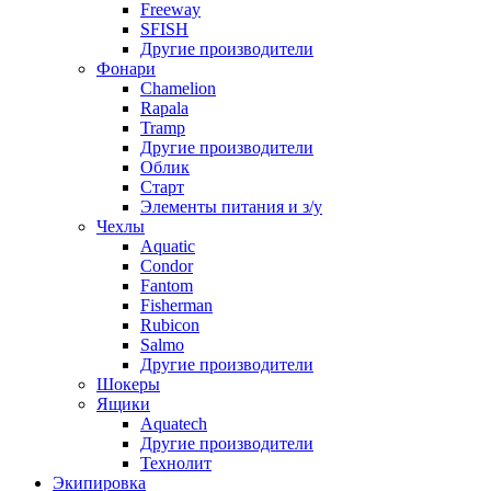
Freeway
SFISH
Другие производители
Фонари
Chamelion
Rapala
Tramp
Другие производители
Облик
Старт
Элементы питания и з/у
Чехлы
Aquatic
Condor
Fantom
Fisherman
Rubicon
Salmo
Другие производители
Шокеры
Ящики
Aquatech
Другие производители
Технолит
Экипировка