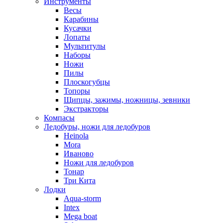
Инструменты
Весы
Карабины
Кусачки
Лопаты
Мультитулы
Наборы
Ножи
Пилы
Плоскогубцы
Топоры
Щипцы, зажимы, ножницы, зевники
Экстракторы
Компасы
Ледобуры, ножи для ледобуров
Heinola
Mora
Иваново
Ножи для ледобуров
Тонар
Три Кита
Лодки
Aqua-storm
Intex
Mega boat