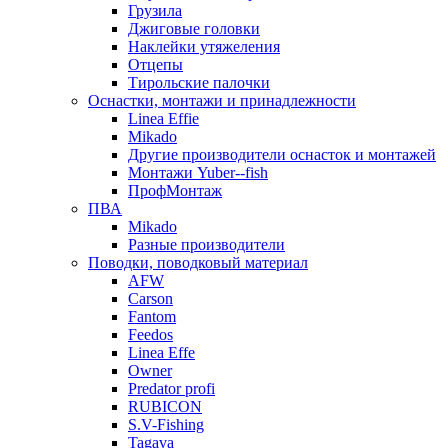
Грузила
Джиговые головки
Наклейки утяжеления
Отцепы
Тирольские палочки
Оснастки, монтажи и принадлежности
Linea Effie
Mikado
Другие производители оснасток и монтажей
Монтажи Yuber--fish
ПрофМонтаж
ПВА
Mikado
Разные производители
Поводки, поводковый материал
AFW
Carson
Fantom
Feedos
Linea Effe
Owner
Predator profi
RUBICON
S.V-Fishing
Tagava