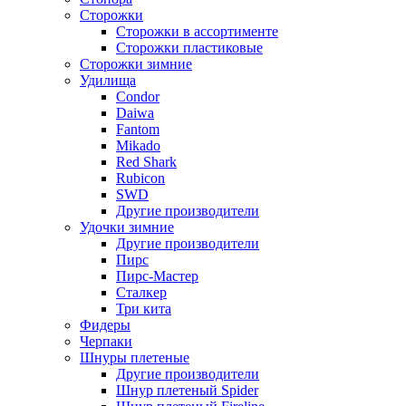
Сторожки
Сторожки в ассортименте
Сторожки пластиковые
Сторожки зимние
Удилища
Condor
Daiwa
Fantom
Mikado
Red Shark
Rubicon
SWD
Другие производители
Удочки зимние
Другие производители
Пирс
Пирс-Мастер
Сталкер
Три кита
Фидеры
Черпаки
Шнуры плетеные
Другие производители
Шнур плетеный Spider