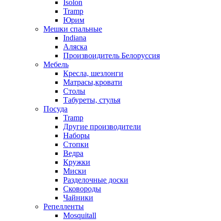
Isolon
Tramp
Юрим
Мешки спальные
Indiana
Аляска
Произвоидитель Белоруссия
Мебель
Кресла, шезлонги
Матрасы,кровати
Столы
Табуреты, стулья
Посуда
Tramp
Другие производители
Наборы
Стопки
Ведра
Кружки
Миски
Разделочные доски
Сковороды
Чайники
Репелленты
Mosquitall