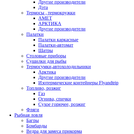
Другие производители
Дэта
Термосы , термокружки
АМЕТ
АРКТИКА
Другие производители
Палатки
Палатки каркасные
Палатки-автомат
Шатры
Столовые приборы
Сушилки для рыбы
Термосумки,автохолодильники
Арктика
Другие производители
Изотермические контейнеры Flyandtrip
Топливо, розжиг
Газ
Огнива, спички
Сухое горючее, розжиг
Фляги
Рыбная ловля
Багры
Бомбарды
Ведра для замеса прикорма