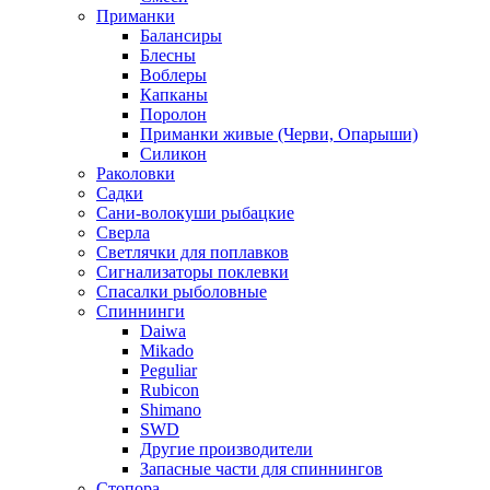
Приманки
Балансиры
Блесны
Воблеры
Капканы
Поролон
Приманки живые (Черви, Опарыши)
Силикон
Раколовки
Садки
Сани-волокуши рыбацкие
Сверла
Светлячки для поплавков
Сигнализаторы поклевки
Спасалки рыболовные
Спиннинги
Daiwa
Mikado
Peguliar
Rubicon
Shimano
SWD
Другие производители
Запасные части для спиннингов
Стопора