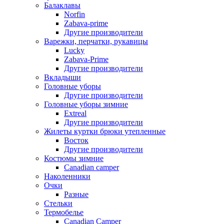
Балаклавы
Norfin
Zabava-prime
Другие производители
Варежки, перчатки, рукавицы
Lucky
Zabava-Prime
Другие производители
Вкладыши
Головные уборы
Другие производители
Головные уборы зимние
Extreal
Другие производители
Жилеты куртки брюки утепленные
Восток
Другие производители
Костюмы зимние
Canadian camper
Наколенники
Очки
Разные
Стельки
Термобелье
Canadian Camper