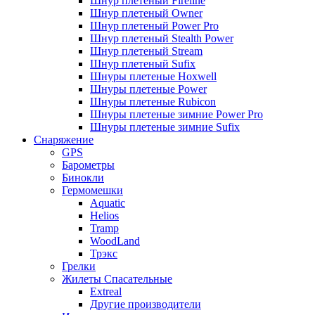
Шнур плетеный Fireline
Шнур плетеный Owner
Шнур плетеный Power Pro
Шнур плетеный Stealth Power
Шнур плетеный Stream
Шнур плетеный Sufix
Шнуры плетеные Hoxwell
Шнуры плетеные Power
Шнуры плетеные Rubicon
Шнуры плетеные зимние Power Pro
Шнуры плетеные зимние Sufix
Снаряжение
GPS
Барометры
Бинокли
Гермомешки
Aquatic
Helios
Tramp
WoodLand
Трэкс
Грелки
Жилеты Спасательные
Extreal
Другие производители