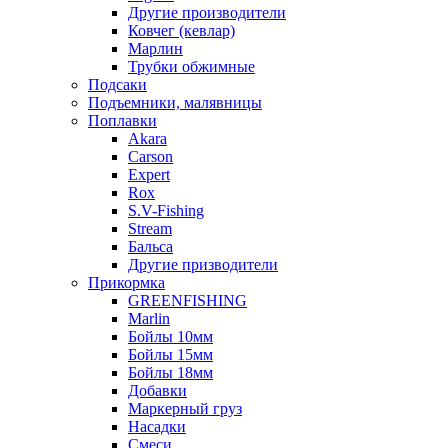
Другие производители
Ковчег (кевлар)
Марлин
Трубки обжимные
Подсаки
Подъемники, малявницы
Поплавки
Akara
Carson
Expert
Rox
S.V-Fishing
Stream
Бальса
Другие призводители
Прикормка
GREENFISHING
Marlin
Бойлы 10мм
Бойлы 15мм
Бойлы 18мм
Добавки
Маркерный груз
Насадки
Смеси