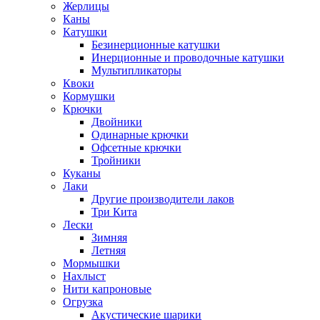
Жерлицы
Каны
Катушки
Безинерционные катушки
Инерционные и проводочные катушки
Мультипликаторы
Квоки
Кормушки
Крючки
Двойники
Одинарные крючки
Офсетные крючки
Тройники
Куканы
Лаки
Другие производители лаков
Три Кита
Лески
Зимняя
Летняя
Мормышки
Нахлыст
Нити капроновые
Огрузка
Акустические шарики