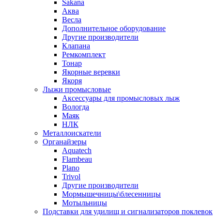
Sakana
Аква
Весла
Дополнительное оборудование
Другие производители
Клапана
Ремкомплект
Тонар
Якорные веревки
Якоря
Лыжи промысловые
Аксессуары для промысловых лыж
Вологда
Маяк
НЛК
Металлоискатели
Органайзеры
Aquatech
Flambeau
Plano
Trivol
Другие производители
Мормышечницы\блесенницы
Мотыльницы
Подставки для удилищ и сигнализаторов поклевок