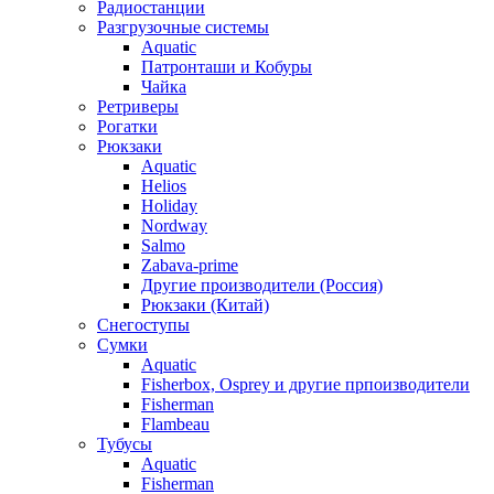
Радиостанции
Разгрузочные системы
Aquatic
Патронташи и Кобуры
Чайка
Ретриверы
Рогатки
Рюкзаки
Aquatic
Helios
Holiday
Nordway
Salmo
Zabava-prime
Другие производители (Россия)
Рюкзаки (Китай)
Снегоступы
Сумки
Aquatic
Fisherbox, Osprey и другие прпоизводители
Fisherman
Flambeau
Тубусы
Aquatic
Fisherman